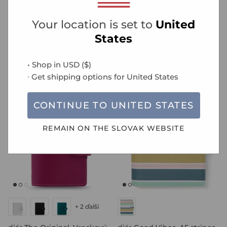
Your location is set to
United
+ 1 ďalší
+ 1 ďalší
States
diár The Original, A5
diár The Original, Osobný
€144,00
€113,00
od
• Shop in
USD
(
$
)
∙ Get shipping options for
United States
15% zľava
15% zľava
CONTINUE TO
UNITED STATES
REMAIN ON THE
SLOVAK
WEBSITE
+ 2 ďalší