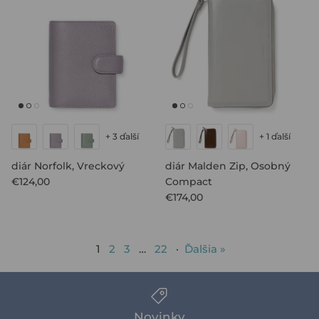
+ 3 ďalší
+ 1 ďalší
diár Norfolk, Vreckový
diár Malden Zip, Osobný
€124,00
Compact
€174,00
1
2
3
…
22
·
Ďalšia »
Novinky