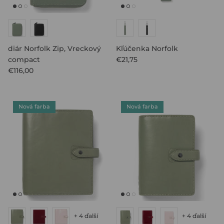
diár Norfolk Zip, Vreckový
Kľúčenka Norfolk
compact
€21,75
€116,00
Nová farba
Nová farba
+ 4 ďalší
+ 4 ďalší