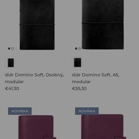
KÚPIŤ KOŽENÝ DIÁR
ROZPOČET SO SAFFIANO ZIP
KÚPIŤ PLÁNOVAČ
KÚPIŤ NÁPLŇ DO PORTFÓLIA
KÚPIŤ NÁPLŇ DO ZÁPISNÍKA
KÚPIŤ ARCHIVAČNÝ PORIADAČ
PAPIERE & PRÍSLUŠENSTVO PRE
PLÁNOVAČE
diár Domino Soft, Osobný,
diár Domino Soft, A5,
modular
modular
€41,30
€55,30
NOVINKA
NOVINKA