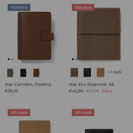
NOVINKA
30% zľava
+ 1 ďalší
diár Camden, Osobný
diár Eco Essential, A5
€56,10
€42,84
€61,20
Zľava
30% zľava
30% zľava