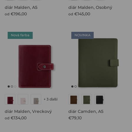
diár Malden, A5
diár Malden, Osobný
€196,00
€145,00
od
od
Nová farba
NOVINKA
+ 3 ďalší
diár Malden, Vreckový
diár Camden, A5
€134,00
€79,10
od