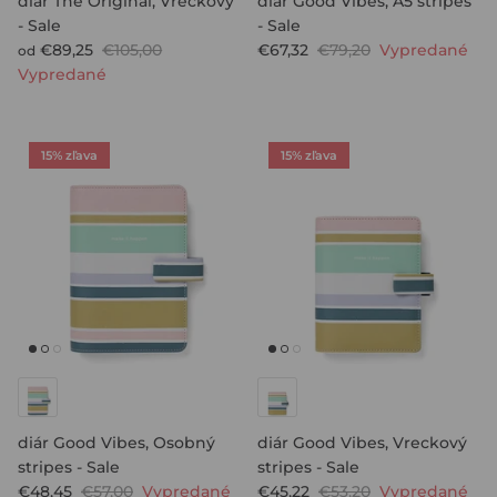
diár The Original, Vreckový
diár Good Vibes, A5 stripes
- Sale
- Sale
€89,25
€105,00
€67,32
€79,20
Vypredané
od
Vypredané
15% zľava
15% zľava
diár Good Vibes, Osobný
diár Good Vibes, Vreckový
stripes - Sale
stripes - Sale
€48,45
€57,00
Vypredané
€45,22
€53,20
Vypredané