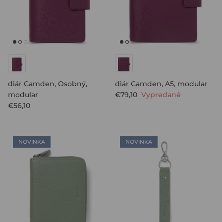
diár Camden, Osobný,
diár Camden, A5, modular
modular
€79,10
Vypredané
€56,10
NOVINKA
NOVINKA