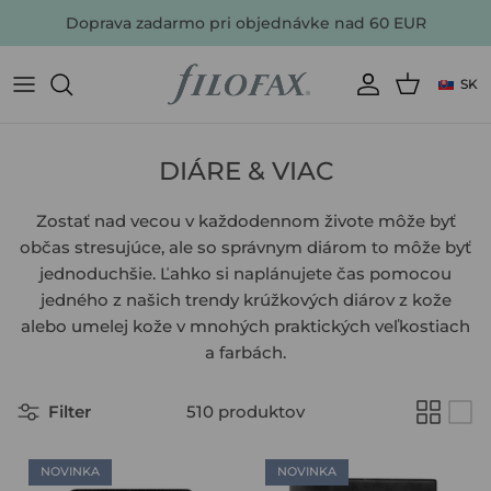
Doprava zadarmo pri objednávke nad 60 EUR
SK
NAJOBĽÚBENEJŠIE
AKTUÁLNE PONUKY
ZOBRAZIŤ VŠETKO
ZOBRAZIŤ VŠETKO
ZOBRAZIŤ VŠETKO
ZOBRAZIŤ VŠETKO
Aký typ náplne hľadáte?
VŠETKO PŘÍSLUŠENSTVO
FARBY
DIÁRE & VIAC
DARČEKY
Zostať nad vecou v každodennom živote môže byť
občas stresujúce, ale so správnym diárom to môže byť
NAJPREDÁVANEJŠÍ
jednoduchšie. Ľahko si naplánujete čas pomocou
jedného z našich trendy krúžkových diárov z kože
alebo umelej kože v mnohých praktických veľkostiach
a farbách.
POZRITE SA NA ZĽAVNENÉ PRODUKTY
KÚPIŤ DIÁR
KÚPIŤ ZÁPISNÍK
KÚPIŤ THE ORIGINAL PORTFOLIO
KÚPIŤ NÁPLŇ DO DIÁRE & CLIPBOOKU
KÚPIŤ PRÍSLUŠENSTVO A DOPLNKY
KÚPIŤ PLÁNOVAČ
Filter
510 produktov
NOVINKA
NOVINKA