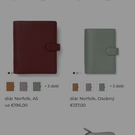
+ 3 ďalší
+ 3 ďalší
diár Norfolk, A5
diár Norfolk, Osobný
€196,00
€137,00
od