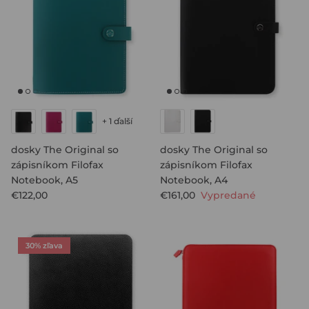
KÚPIŤ KOŽENÝ DIÁR
+ 1 ďalší
ROZPOČET SO SAFFIANO ZIP
KÚPIŤ PLÁNOVAČ
KÚPIŤ NÁPLŇ DO PORTFÓLIA
KÚPIŤ NÁPLŇ DO ZÁPISNÍKA
KÚPIŤ ARCHIVAČNÝ PORIADAČ
PAPIERE & PRÍSLUŠENSTVO PRE
dosky The Original so
dosky The Original so
PLÁNOVAČE
zápisníkom Filofax
zápisníkom Filofax
Notebook, A5
Notebook, A4
€122,00
€161,00
Vypredané
30% zľava