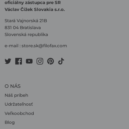
oficiálny zástupca pre SR
Václav Čížek Slovakia s.r.o.
Stará Vajnorská 21B
831 04 Bratislava
Slovenská republika
e-mail :
store.sk@filofax.com
O NÁS
Náš príbeh
Udržateľnosť
Veľkoobchod
Blog