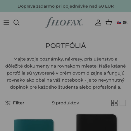
Doprava zadarmo pri objednávke nad 60 EUR
SK
NAJOBĽÚBENEJŠIE
AKTUÁLNE PONUKY
ZOBRAZIŤ VŠETKO
ZOBRAZIŤ VŠETKO
ZOBRAZIŤ VŠETKO
ZOBRAZIŤ VŠETKO
Aký typ náplne hľadáte?
VŠETKO PŘÍSLUŠENSTVO
FARBY
PORTFÓLIÁ
DARČEKY
Majte svoje poznámky, nákresy, príslušenstvo a
dôležité dokumenty na rovnakom mieste! Naše krásné
NAJPREDÁVANEJŠÍ
portfólia sú vytvorené v prémiovom dizajne a fungujú
rovnako ako obal na váš notebook - je to nevyhnutný
doplnok pre každého študenta alebo profesionála.
Filter
9 produktov
POZRITE SA NA ZĽAVNENÉ PRODUKTY
KÚPIŤ DIÁR
KÚPIŤ ZÁPISNÍK
KÚPIŤ THE ORIGINAL PORTFOLIO
KÚPIŤ NÁPLŇ DO DIÁRE & CLIPBOOKU
KÚPIŤ PRÍSLUŠENSTVO A DOPLNKY
KÚPIŤ PLÁNOVAČ