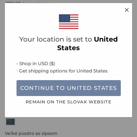
€119,00
Vypredané
dosky The Original so
zápisníkom Filofax
Notebook, A4 - Sale
€107,10
€153,00
Vypredané
Your location is set to
United
States
NOVINKA
• Shop in
USD
(
$
)
∙ Get shipping options for
United States
CONTINUE TO
UNITED STATES
REMAIN ON THE
SLOVAK
WEBSITE
Veľké púzdro so zipsom