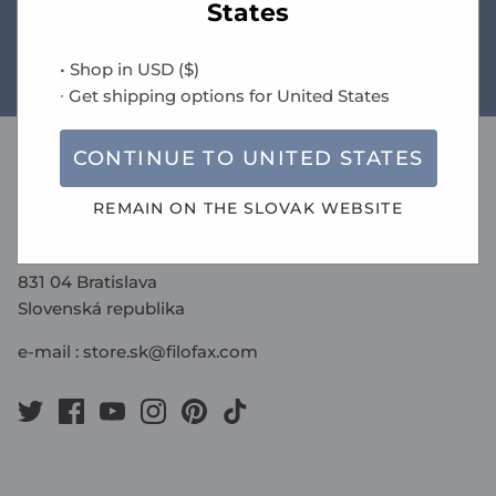
States
• Shop in
USD
(
$
)
Sprievodca veľkosťami
∙ Get shipping options for
United States
CONTINUE TO
UNITED STATES
oficiálny zástupca pre SR
REMAIN ON THE
SLOVAK
WEBSITE
Václav Čížek Slovakia s.r.o.
Stará Vajnorská 21B
831 04 Bratislava
Slovenská republika
e-mail :
store.sk@filofax.com