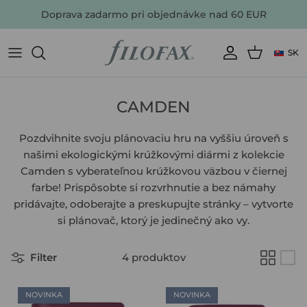
Doprava zadarmo pri objednávke nad 60 EUR
SK
NAJOBĽÚBENEJŠIE
AKTUÁLNE PONUKY
ZOBRAZIŤ VŠETKO
ZOBRAZIŤ VŠETKO
ZOBRAZIŤ VŠETKO
ZOBRAZIŤ VŠETKO
Aký typ náplne hľadáte?
VŠETKO PŘÍSLUŠENSTVO
FARBY
CAMDEN
DARČEKY
Pozdvihnite svoju plánovaciu hru na vyššiu úroveň s
našimi ekologickými krúžkovými diármi z kolekcie
NAJPREDÁVANEJŠÍ
Camden s vyberateľnou krúžkovou väzbou v čiernej
farbe! Prispôsobte si rozvrhnutie a bez námahy
pridávajte, odoberajte a preskupujte stránky – vytvorte
si plánovač, ktorý je jedinečný ako vy.
POZRITE SA NA ZĽAVNENÉ PRODUKTY
KÚPIŤ DIÁR
KÚPIŤ ZÁPISNÍK
KÚPIŤ THE ORIGINAL PORTFOLIO
KÚPIŤ NÁPLŇ DO DIÁRE & CLIPBOOKU
KÚPIŤ PRÍSLUŠENSTVO A DOPLNKY
KÚPIŤ PLÁNOVAČ
Filter
4 produktov
NOVINKA
NOVINKA