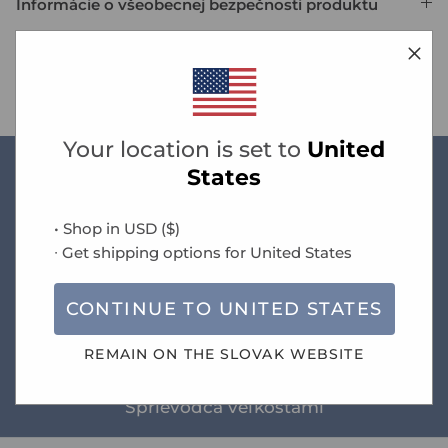
Informácie o všeobecnej bezpečnosti produktu
Doprava
Your location is set to
United
States
Novinky
• Shop in
USD
(
$
)
∙ Get shipping options for
United States
Doprava zadarmo
CONTINUE TO
UNITED STATES
pri objednávke nad 60 Eur
REMAIN ON THE
SLOVAK
WEBSITE
Sprievodca veľkosťami