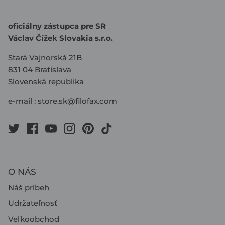
oficiálny zástupca pre SR
Václav Čížek Slovakia s.r.o.
Stará Vajnorská 21B
831 04 Bratislava
Slovenská republika
e-mail :
store.sk@filofax.com
O NÁS
Náš príbeh
Udržateľnosť
Veľkoobchod