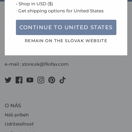
• Shop in
USD
(
$
)
∙ Get shipping options for
United States
oficiálny zástupca pre SR
Václav Čížek Slovakia s.r.o.
CONTINUE TO
UNITED STATES
Stará Vajnorská 21B
REMAIN ON THE
SLOVAK
WEBSITE
831 04 Bratislava
Slovenská republika
e-mail :
store.sk@filofax.com
O NÁS
Náš príbeh
Udržateľnosť