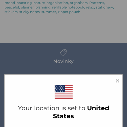
mood-boosting
nature
organisation
organisers
Patterns
peaceful
planner
planning
refillable notebook
relax
stationery
stickers
sticky notes
summer
zipper pouch
Novinky
Doprava zadarmo
pri objednávke nad 60 Eur
Your location is set to
United
States
Sprievodca veľkosťami