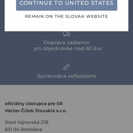
CONTINUE TO
UNITED STATES
Novinky
REMAIN ON THE
SLOVAK
WEBSITE
Doprava zadarmo
pri objednávke nad 60 Eur
Sprievodca veľkosťami
oficiálny zástupca pre SR
Václav Čížek Slovakia s.r.o.
Stará Vajnorská 21B
831 04 Bratislava