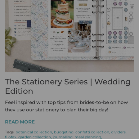
KÚPIŤ KOŽENÝ DIÁR
ROZPOČET SO SAFFIANO ZIP
KÚPIŤ PLÁNOVAČ
KÚPIŤ NÁPLŇ DO PORTFÓLIA
KÚPIŤ NÁPLŇ DO ZÁPISNÍKA
KÚPIŤ ARCHIVAČNÝ PORIADAČ
PAPIERE & PRÍSLUŠENSTVO PRE
PLÁNOVAČE
The Stationery Series | Wedding
Edition
Feel inspired with top tips from brides-to-be on how
they use our stationery to plan their big day!
READ MORE
Tags:
botanical collection
budgeting
confetti collection
dividers
filofax
garden collection
journalling
meal planning