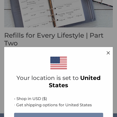
Refills for Every Lifestyle | Part
Two
Whatever your agenda, discover the perfect refill to
give you a helping hand in life.
READ MORE
Your location is set to
United
Tags:
budget
filofax
goals
lifestyle refills
organisation
planning
States
refills
to-dos
• Shop in
USD
(
$
)
∙ Get shipping options for
United States